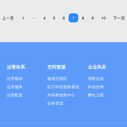
...
上一页
1
4
5
6
7
8
9
10
下一页
运营体系
空间资源
企业风采
运营载体
杨浦主园区
明星企业
运营服务
虹口科技创新基地
科创先锋
运营配套
外高桥创新中心
孵化之星
会务资源