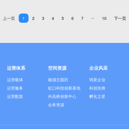
...
上一页
1
2
3
4
5
6
7
10
下一页
运营体系
空间资源
企业风采
运营载体
杨浦主园区
明星企业
运营服务
虹口科技创新基地
科创先锋
运营配套
外高桥创新中心
孵化之星
会务资源